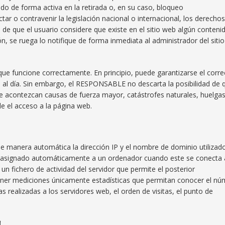
do de forma activa en la retirada o, en su caso, bloqueo
ar o contravenir la legislación nacional o internacional, los derecho
o de que el usuario considere que existe en el sitio web algún conteni
ón, se ruega lo notifique de forma inmediata al administrador del sitio
que funcione correctamente. En principio, puede garantizarse el corre
s al día. Sin embargo, el RESPONSABLE no descarta la posibilidad de 
ue acontezcan causas de fuerza mayor, catástrofes naturales, huelga
e el acceso a la página web.
de manera automática la dirección IP y el nombre de dominio utilizad
ro asignado automáticamente a un ordenador cuando este se conecta 
 un fichero de actividad del servidor que permite el posterior
tener mediciones únicamente estadísticas que permitan conocer el n
s realizadas a los servidores web, el orden de visitas, el punto de