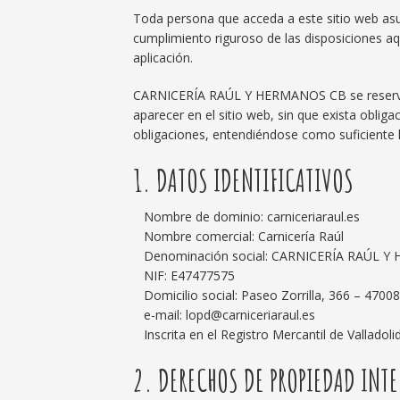
Toda persona que acceda a este sitio web as
cumplimiento riguroso de las disposiciones aqu
aplicación.
CARNICERÍA RAÚL Y HERMANOS CB se reserva e
aparecer en el sitio web, sin que exista oblig
obligaciones, entendiéndose como suficiente
1. DATOS IDENTIFICATIVOS
Nombre de dominio: carniceriaraul.es
Nombre comercial: Carnicería Raúl
Denominación social: CARNICERÍA RAÚL 
NIF: E47477575
Domicilio social: Paseo Zorrilla, 366 – 47008
e-mail: lopd@carniceriaraul.es
Inscrita en el Registro Mercantil de Valladoli
2. DERECHOS DE PROPIEDAD INTE