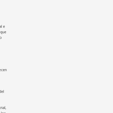
al e
 que
do
necen
del
ial,