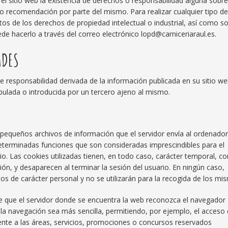
el sitio web la existencia de derechos o responsabilidad alguna sobre
 recomendación por parte del mismo. Para realizar cualquier tipo d
os de los derechos de propiedad intelectual o industrial, así como s
ede hacerlo a través del correo electrónico lopd@carniceriaraul.es.
ADES
 responsabilidad derivada de la información publicada en su sitio w
ulada o introducida por un tercero ajeno al mismo.
s (pequeños archivos de información que el servidor envía al ordenado
determinadas funciones que son consideradas imprescindibles para el
io. Las cookies utilizadas tienen, en todo caso, carácter temporal, co
ión, y desaparecen al terminar la sesión del usuario. En ningún caso,
s de carácter personal y no se utilizarán para la recogida de los mi
e que el servidor donde se encuentra la web reconozca el navegador
ue la navegación sea más sencilla, permitiendo, por ejemplo, el acceso
ente a las áreas, servicios, promociones o concursos reservados