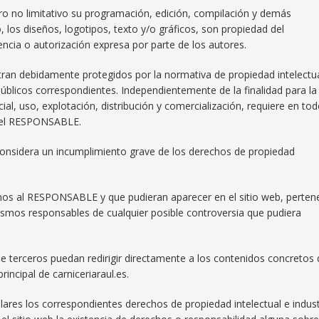
pero no limitativo su programación, edición, compilación y demás
los diseños, logotipos, texto y/o gráficos, son propiedad del
ncia o autorización expresa por parte de los autores.
tran debidamente protegidos por la normativa de propiedad intelectu
s públicos correspondientes. Independientemente de la finalidad para la
ial, uso, explotación, distribución y comercialización, requiere en to
e del RESPONSABLE.
considera un incumplimiento grave de los derechos de propiedad
jenos al RESPONSABLE y que pudieran aparecer en el sitio web, perte
mismos responsables de cualquier posible controversia que pudiera
terceros puedan redirigir directamente a los contenidos concretos 
principal de carniceriaraul.es.
res los correspondientes derechos de propiedad intelectual e industr