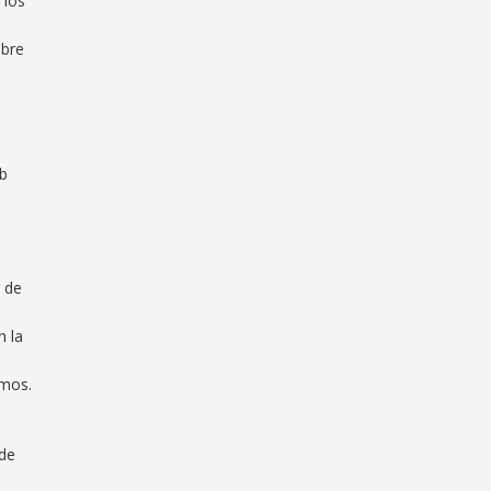
 los
e
obre
eb
r de
n la
smos.
 de