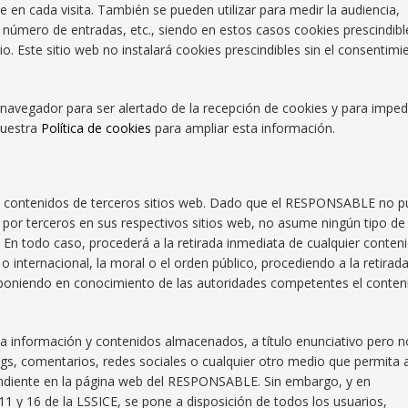
se en cada visita. También se pueden utilizar para medir la audiencia,
y número de entradas, etc., siendo en estos casos cookies prescindibl
o. Este sitio web no instalará cookies prescindibles sin el consentimi
su navegador para ser alertado de la recepción de cookies y para imped
nuestra
Política de cookies
para ampliar esta información.
ja a contenidos de terceros sitios web. Dado que el RESPONSABLE no 
 por terceros en sus respectivos sitios web, no asume ningún tipo de
 En todo caso, procederá a la retirada inmediata de cualquier conten
 o internacional, la moral o el orden público, procediendo a la retirad
b, poniendo en conocimiento de las autoridades competentes el conten
 información y contenidos almacenados, a título enunciativo pero n
logs, comentarios, redes sociales o cualquier otro medio que permita 
endiente en la página web del RESPONSABLE. Sin embargo, y en
11 y 16 de la LSSICE, se pone a disposición de todos los usuarios,